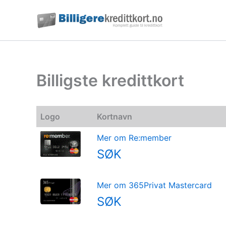
Hopp
rett
til
innholdet
Billigste kredittkort
Logo
Kortnavn
Mer om Re:member
SØK
Mer om 365Privat Mastercard
SØK