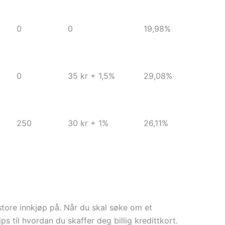
0
0
19,98%
0
35 kr + 1,5%
29,08%
250
30 kr + 1%
26,11%
store innkjøp på. Når du skal søke om et
ps til hvordan du skaffer deg billig kredittkort.