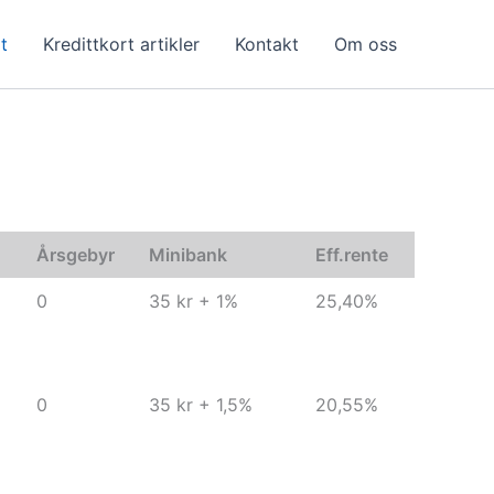
t
Kredittkort artikler
Kontakt
Om oss
d
Årsgebyr
Minibank
Eff.rente
0
35 kr + 1%
25,40%
0
35 kr + 1,5%
20,55%