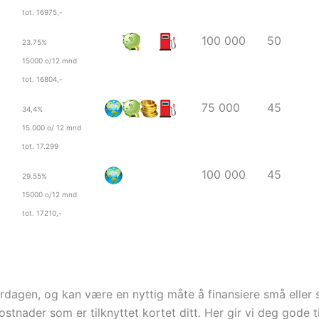
tot. 16975,-
100 000
50
23.75%
15000 o/12 mnd
tot. 16804,-
75 000
45
34,4%
15.000 o/ 12 mnd
tot. 17.299
100 000
45
29.55%
15000 o/12 mnd
tot. 17210,-
rdagen, og kan være en nyttig måte å finansiere små eller 
ostnader som er tilknyttet kortet ditt. Her gir vi deg gode ti