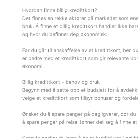
Hvordan finne billig kredittkort?
Det finnes en rekke aktører på markedet som ønsker
bruk. Å finne et billig kredittkort handler ikke 
og hvor du befinner deg økonomisk.
Før du går til anskaffelse av et kredittkort, bør 
er bedre med et kredittkort som gir relevante bonu
økonomi.
Billig kredittkort – behov og bruk
Begynn med å sette opp et budsjett for å avdekk
velge et kredittkort som tilbyr bonuser og forde
Ønsker du å spare penger på dagligvarer, bør du v
å spare penger på reise, lønner det seg å finne et
Kanskje ønsker du bare å ha et kredittkort i bak