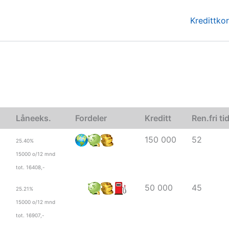
Kredittkor
Låneeks.
Fordeler
Kreditt
Ren.fri ti
150 000
52
25.40%
15000 o/12 mnd
tot. 16408,-
50 000
45
25.21%
15000 o/12 mnd
tot. 16907,-