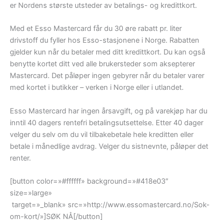
er Nordens største utsteder av betalings- og kredittkort.
Med et Esso Mastercard får du 30 øre rabatt pr. liter
drivstoff du fyller hos Esso-stasjonene i Norge. Rabatten
gjelder kun når du betaler med ditt kredittkort. Du kan også
benytte kortet ditt ved alle brukersteder som aksepterer
Mastercard. Det påløper ingen gebyrer når du betaler varer
med kortet i butikker – verken i Norge eller i utlandet.
Esso Mastercard har ingen årsavgift, og på varekjøp har du
inntil 40 dagers rentefri betalingsutsettelse. Etter 40 dager
velger du selv om du vil tilbakebetale hele kreditten eller
betale i månedlige avdrag. Velger du sistnevnte, påløper det
renter.
[button color=»#ffffff» background=»#418e03″
size=»large»
target=»_blank» src=»http://www.essomastercard.no/Sok-
om-kort/»]SØK NÅ[/button]