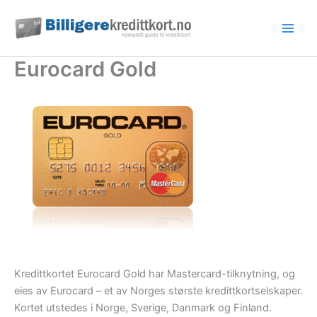
Hopp
rett
til
innholdet
Eurocard Gold
Kredittkortet Eurocard Gold har Mastercard-tilknytning, og
eies av Eurocard – et av Norges største kredittkortselskaper.
Kortet utstedes i Norge, Sverige, Danmark og Finland.