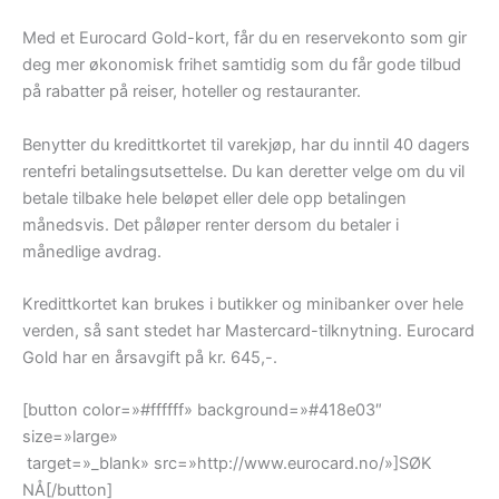
Med et Eurocard Gold-kort, får du en reservekonto som gir
deg mer økonomisk frihet samtidig som du får gode tilbud
på rabatter på reiser, hoteller og restauranter.
Benytter du kredittkortet til varekjøp, har du inntil 40 dagers
rentefri betalingsutsettelse. Du kan deretter velge om du vil
betale tilbake hele beløpet eller dele opp betalingen
månedsvis. Det påløper renter dersom du betaler i
månedlige avdrag.
Kredittkortet kan brukes i butikker og minibanker over hele
verden, så sant stedet har Mastercard-tilknytning. Eurocard
Gold har en årsavgift på kr. 645,-.
[button color=»#ffffff» background=»#418e03″
size=»large»
target=»_blank» src=»http://www.eurocard.no/»]SØK
NÅ[/button]