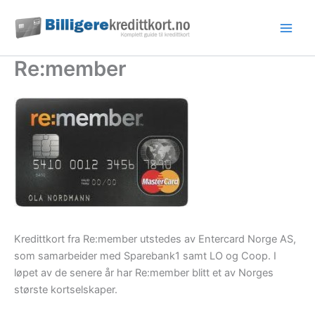
Hopp
rett
til
innholdet
Re:member
Kredittkort fra Re:member utstedes av Entercard Norge AS,
som samarbeider med Sparebank1 samt LO og Coop. I
løpet av de senere år har Re:member blitt et av Norges
største kortselskaper.