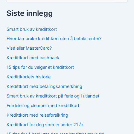
k
e
Siste innlegg
t
t
e
Smart bruk av kredittkort
r
Hvordan bruke kredittkort uten å betale renter?
:
Visa eller MasterCard?
Kredittkort med cashback
15 tips før du velger et kredittkort
Kredittkortets historie
Kredittkort med betalingsanmerkning
Smart bruk av kredittkort på ferie og i utlandet
Fordeler og ulemper med kredittkort
Kredittkort med reiseforsikring
Kredittkort for deg som er under 21 år