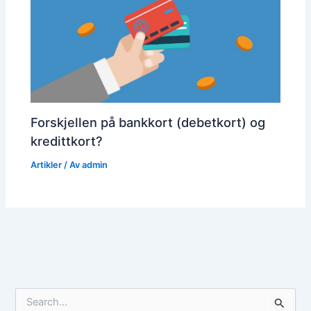
Forskjellen på bankkort (debetkort) og
kredittkort?
Artikler
/ Av
admin
S
ø