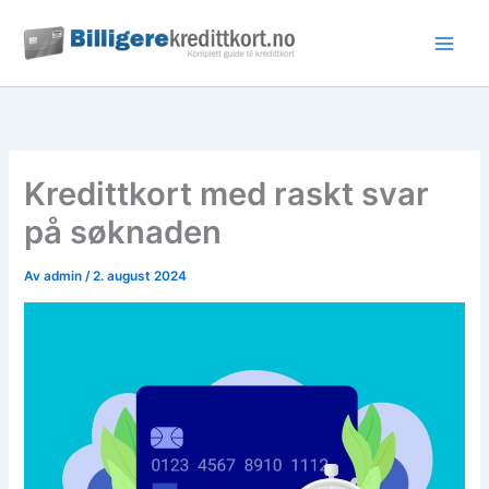
Hopp
rett
til
innholdet
Kredittkort med raskt svar
på søknaden
Av
admin
/
2. august 2024