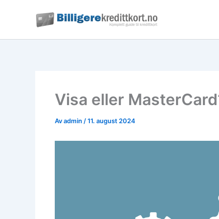
Hopp
rett
til
innholdet
Visa eller MasterCard
Av
admin
/
11. august 2024