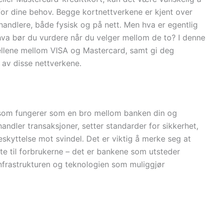
or dine behov. Begge kortnettverkene er kjent over
orhandlere, både fysisk og på nett. Men hva er egentlig
hva bør du vurdere når du velger mellom de to? I denne
kjellene mellom VISA og Mastercard, samt gi deg
 av disse nettverkene.
som fungerer som en bro mellom banken din og
andler transaksjoner, setter standarder for sikkerhet,
eskyttelse mot svindel. Det er viktig å merke seg at
te til forbrukerne – det er bankene som utsteder
nfrastrukturen og teknologien som muliggjør