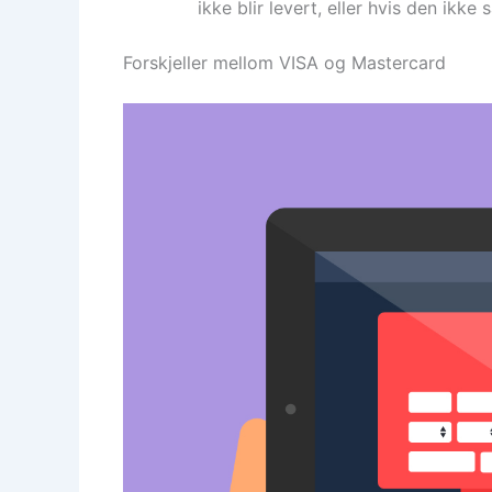
ikke blir levert, eller hvis den ikk
Forskjeller mellom VISA og Mastercard