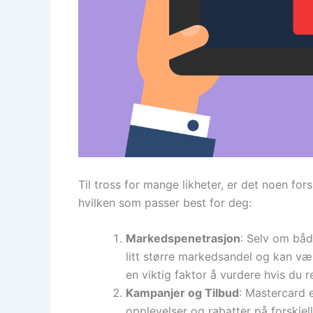
Til tross for mange likheter, er det noen f
hvilken som passer best for deg:
Markedspenetrasjon
: Selv om båd
litt større markedsandel og kan væ
en viktig faktor å vurdere hvis du r
Kampanjer og Tilbud
: Mastercard e
opplevelser og rabatter på forskje