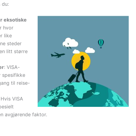
 du:
er eksotiske
r hvor
r like
nne steder
n litt større
er
: VISA-
y spesifikke
ang til reise-
: Hvis VISA
pesielt
en avgjørende faktor.