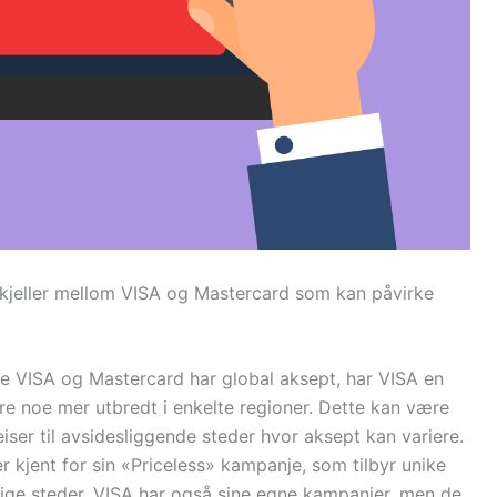
orskjeller mellom VISA og Mastercard som kan påvirke
e VISA og Mastercard har global aksept, har VISA en
re noe mer utbredt i enkelte regioner. Dette kan være
eiser til avsidesliggende steder hvor aksept kan variere.
r kjent for sin «Priceless» kampanje, som tilbyr unike
llige steder. VISA har også sine egne kampanjer, men de