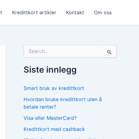
t
Kredittkort artikler
Kontakt
Om oss
S
ø
k
e
Siste innlegg
t
t
e
Smart bruk av kredittkort
r
:
Hvordan bruke kredittkort uten å
betale renter?
Visa eller MasterCard?
Kredittkort med cashback