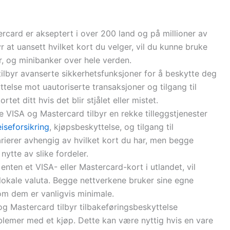
rcard er akseptert i over 200 land og på millioner av
r at uansett hvilket kort du velger, vil du kunne bruke
er, og minibanker over hele verden.
ilbyr avanserte sikkerhetsfunksjoner for å beskytte deg
ttelse mot uautoriserte transaksjoner og tilgang til
tet ditt hvis det blir stjålet eller mistet.
e VISA og Mastercard tilbyr en rekke tilleggstjenester
eiseforsikring
, kjøpsbeskyttelse, og tilgang til
arierer avhengig av hvilket kort du har, men begge
nytte av slike fordeler.
 enten et VISA- eller Mastercard-kort i utlandet, vil
n lokale valuta. Begge nettverkene bruker sine egne
om dem er vanligvis minimale.
og Mastercard tilbyr tilbakeføringsbeskyttelse
lemer med et kjøp. Dette kan være nyttig hvis en vare