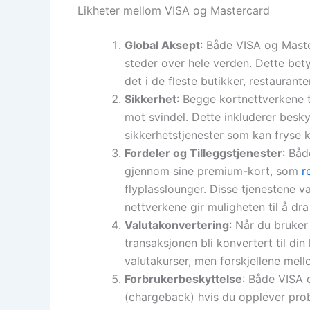
Likheter mellom VISA og Mastercard
Global Aksept
: Både VISA og Maste
steder over hele verden. Dette bety
det i de fleste butikker, restaurant
Sikkerhet
: Begge kortnettverkene t
mot svindel. Dette inkluderer besky
sikkerhetstjenester som kan fryse kor
Fordeler og Tilleggstjenester
: Båd
gjennom sine premium-kort, som
r
flyplasslounger. Disse tjenestene v
nettverkene gir muligheten til å dra 
Valutakonvertering
: Når du bruker
transaksjonen bli konvertert til di
valutakurser, men forskjellene mell
Forbrukerbeskyttelse
: Både VISA 
(chargeback) hvis du opplever prob