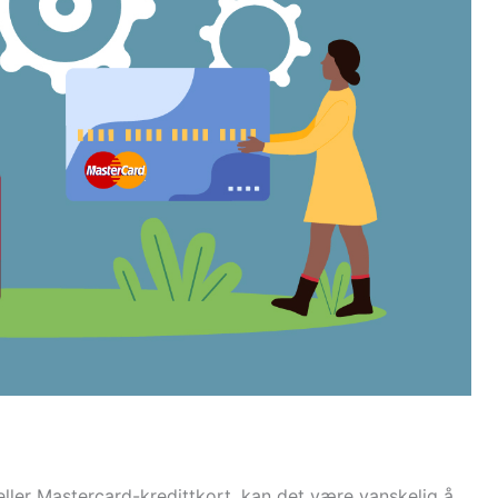
eller Mastercard-kredittkort, kan det være vanskelig å